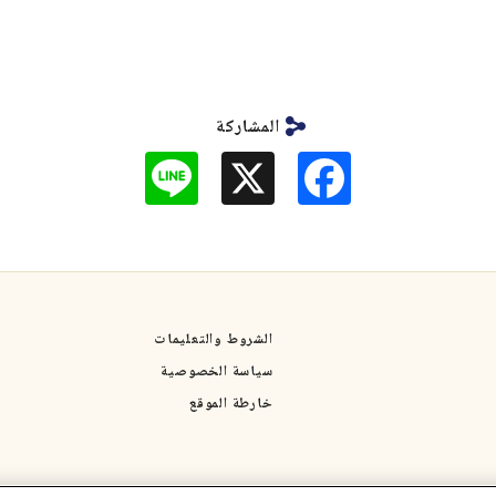
المشاركة
L
F
i
a
n
c
e
e
b
o
o
k
الشروط والتعليمات
سياسة الخصوصية
خارطة الموقع