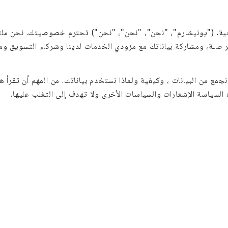
ية. ("يونيشارم"، "نحن"، "نحن"، "نحن") تحترم خصوصيتك. نحن ملتزم
 صلة، ومشاركة بياناتك مع مزودي الخدمات لدينا وشركاء التسويق وما
من البيانات ، وكيفية ولماذا نستخدم بياناتك. من المهم أن تقرأ هذه
سياسة الإشعارات والسياسات الأخرى ولا تهدف إلى التغلب عليها.