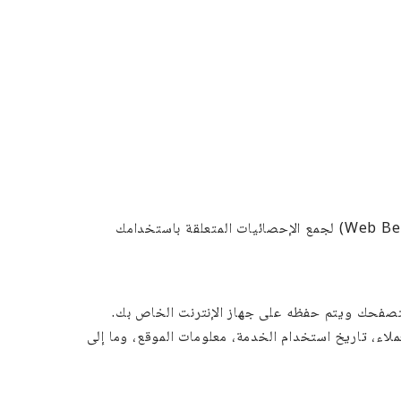
نحن نستخدم هذه الملفات لتوفير خدمات أكثر ملاءمة لعملائنا على موقعنا. قد نستخدم أيضًا تقنية تسمى علامات الوِب (Web Beacons) لجمع الإحصائيات المتعلقة باستخدامك
متصفحك ويتم حفظه على جهاز الإنترنت الخاص بك.
لاء، تاريخ استخدام الخدمة، معلومات الموقع، وما إلى