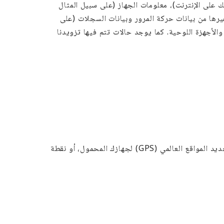
على الإنترنت)، معلومات الجهاز (على سبيل المثال
ز ومصنع الجهاز وطرازه، إعدادات الجهاز، نوع المتصفح وإصداره، دقة الشاشة، إصدار نظام التشغيل)، عنوان IP، وغيرها من بيانات حركة المرور وبيانات السجلات (على
أجهزة اللوحية. كما يوجد حالات تتم فيها تزويدنا
قد نحصل على بيانات موقعك مثل البيانات المستمدة من عنوان IP الخاص بك والرمز البريدي، والموقع المحدد باستخدام نظام تحديد المواقع العالمي (GPS) لجهازك المحمول، أو نقطة